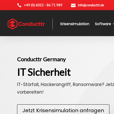

+49 (0) 6021 - 86 71 989

info@conducttr.de
Krisensimulation
Software
Conducttr Germany
IT Sicherheit
IT-Störfall, Hackerangriff, Ransomware? Jetz
vorbereiten!
Jetzt Krisensimulation anfragen