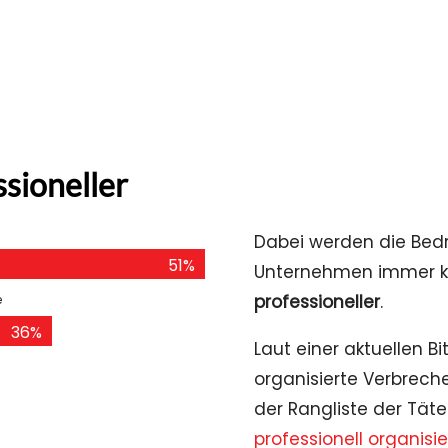
sioneller
Dabei werden die Bedr
51%
Unternehmen immer k
professioneller
.
e
36%
Laut einer aktuellen B
organisierte Verbrech
der Rangliste der Täte
professionell organisi