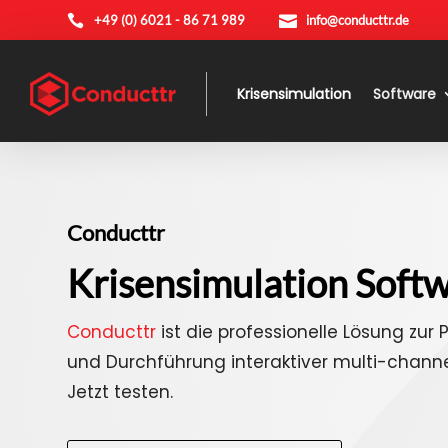

+49 (0) 6021 - 86 71 989

info@conducttr.de
Krisensimulation
Software
Conducttr
Krisensimulation Softw
Conducttr
ist die professionelle Lösung zur 
und Durchführung interaktiver multi-channel
Jetzt testen.