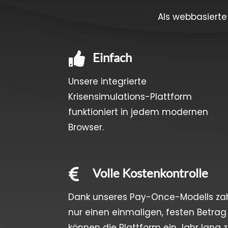
Als webbasiert
Einfach

Unsere integrierte
Krisensimulations-Plattform
funktioniert in jedem modernen
Browser.
Volle Kostenkontrolle

Dank unseres Pay-Once-Modells zah
nur einen einmaligen, festen Betra
können die Plattform ein Jahr lang z