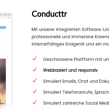
Conducttr
Mit unserer integrierten Software-L
professionelle und immersive Krisensz
internetfähiges Endgerät und ein mo
N
Geschlossene Plattform mit 
N
Webbasiert und responsiv
N
Simuliert Emails, Chat und Do
N
Simuliert Telefonanrufe, Sprac
N
Simuliert zahlreiche Social Med